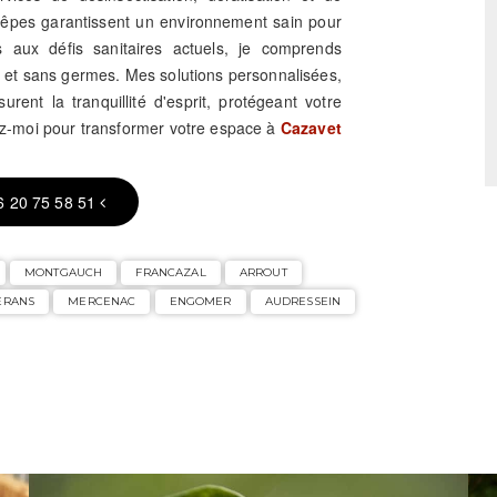
guêpes garantissent un environnement sain pour
s aux défis sanitaires actuels, je comprends
s et sans germes. Mes solutions personnalisées,
rent la tranquillité d'esprit, protégeant votre
ez-moi pour transformer votre espace à
Cazavet
6 20 75 58 51
MONTGAUCH
FRANCAZAL
ARROUT
ERANS
MERCENAC
ENGOMER
AUDRESSEIN