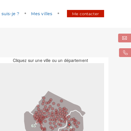
 suis-je ?
Mes villes
Me contacter
Cliquez sur une ville ou un département
31
65
09