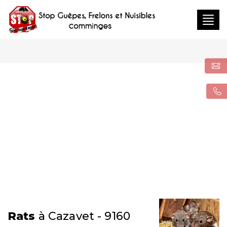
Togg
navig
Rats
à Cazavet - 9160