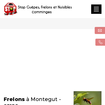
Togg
navig
Frelons
à Montegut -