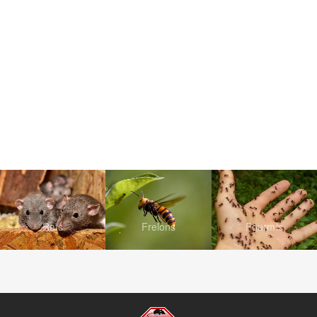
Rats
Frelons
Fourmis