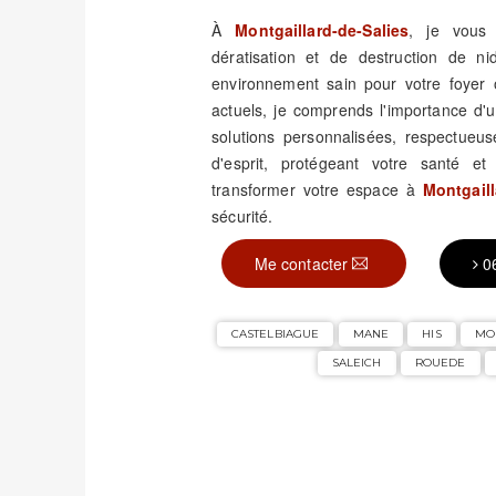
À
Montgaillard-de-Salies
, je vous 
dératisation et de destruction de n
environnement sain pour votre foyer o
actuels, je comprends l'importance d
solutions personnalisées, respectueuse
d'esprit, protégeant votre santé e
transformer votre espace à
Montgaill
sécurité.
Me contacter
0
CASTELBIAGUE
MANE
HIS
MO
SALEICH
ROUEDE