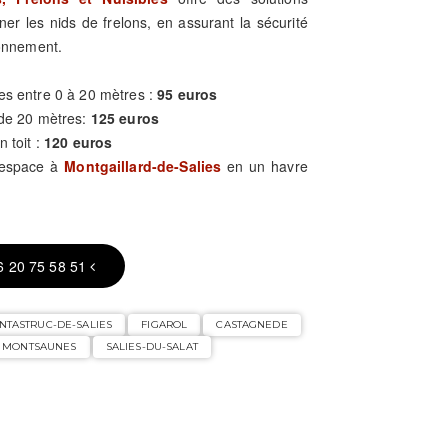
ner les nids de frelons, en assurant la sécurité
ronnement.
es entre 0 à 20 mètres :
95 euros
 de 20 mètres:
125 euros
n toit :
120 euros
e espace à
Montgaillard-de-Salies
en un havre
6 20 75 58 51
NTASTRUC-DE-SALIES
FIGAROL
CASTAGNEDE
MONTSAUNES
SALIES-DU-SALAT