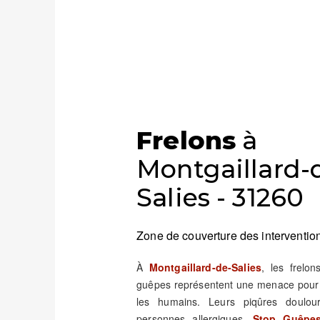
Frelons
à
Montgaillard-
Salies - 31260
Zone de couverture des intervention
À
Montgaillard-de-Salies
, les frelon
guêpes représentent une menace pour la
les humains. Leurs piqûres doulou
personnes allergiques.
Stop Guêpes