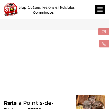
Togg
navig
Rats
à Pointis-de-