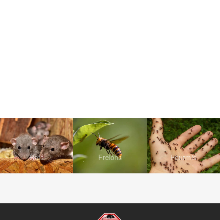
Rats
Frelons
Fourmis