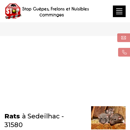
Togg
navig
Rats
à Sedeilhac -
31580