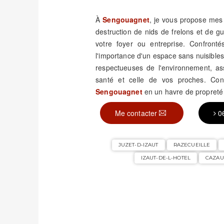
À
Sengouagnet
, je vous propose mes 
destruction de nids de frelons et de 
votre foyer ou entreprise. Confronté
l'importance d'un espace sans nuisible
respectueuses de l'environnement, assu
santé et celle de vos proches. Con
Sengouagnet
en un havre de propreté 
Me contacter
0
JUZET-D-IZAUT
RAZECUEILLE
IZAUT-DE-L-HOTEL
CAZA