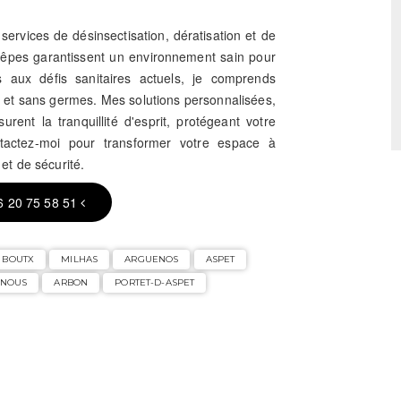
services de désinsectisation, dératisation et de
guêpes garantissent un environnement sain pour
s aux défis sanitaires actuels, je comprends
s et sans germes. Mes solutions personnalisées,
rent la tranquillité d'esprit, protégeant votre
tactez-moi pour transformer votre espace à
et de sécurité.
6 20 75 58 51
BOUTX
MILHAS
ARGUENOS
ASPET
UNOUS
ARBON
PORTET-D-ASPET