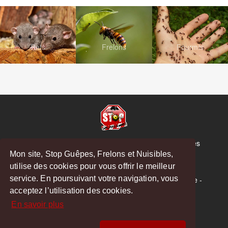
Rats
Frelons
Fourmis
© Copyright 2026 Stop Guêpes, Frelons et Nuisibles
Mon site, Stop Guêpes, Frelons et Nuisibles,
Mentions légales
utilise des cookies pour vous offrir le meilleur
Créé par
MattWeb
service. En poursuivant votre navigation, vous
Saint-Gaudens
-
Saint-Girons
-
Boulogne-sur-Gesse
-
acceptez l’utilisation des cookies.
Montréjeau
En savoir plus
Hoodspot