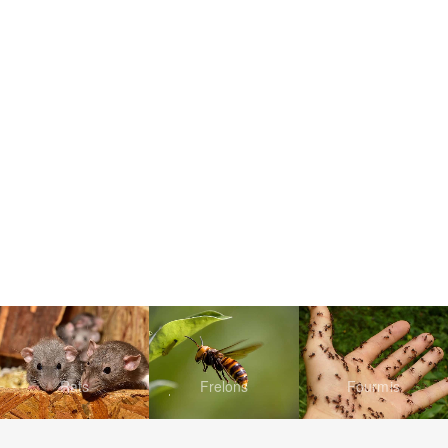
Rats
Frelons
Fourmis