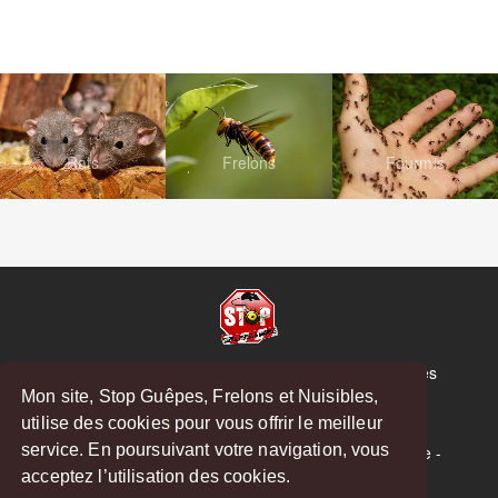
Rats
Frelons
Fourmis
© Copyright 2026 Stop Guêpes, Frelons et Nuisibles
Mon site, Stop Guêpes, Frelons et Nuisibles,
Mentions légales
utilise des cookies pour vous offrir le meilleur
Créé par
MattWeb
service. En poursuivant votre navigation, vous
Saint-Gaudens
-
Saint-Girons
-
Boulogne-sur-Gesse
-
acceptez l’utilisation des cookies.
Montréjeau