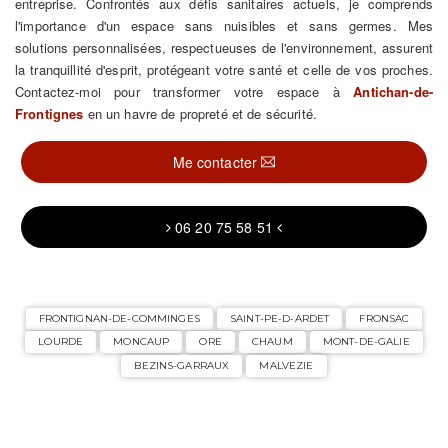
entreprise. Confrontés aux défis sanitaires actuels, je comprends
l'importance d'un espace sans nuisibles et sans germes. Mes
solutions personnalisées, respectueuses de l'environnement, assurent
la tranquillité d'esprit, protégeant votre santé et celle de vos proches.
Contactez-moi pour transformer votre espace à
Antichan-de-
Frontignes
en un havre de propreté et de sécurité.
Me contacter
06 20 75 58 51
FRONTIGNAN-DE-COMMINGES
SAINT-PE-D-ARDET
FRONSAC
LOURDE
MONCAUP
ORE
CHAUM
MONT-DE-GALIE
BEZINS-GARRAUX
MALVEZIE