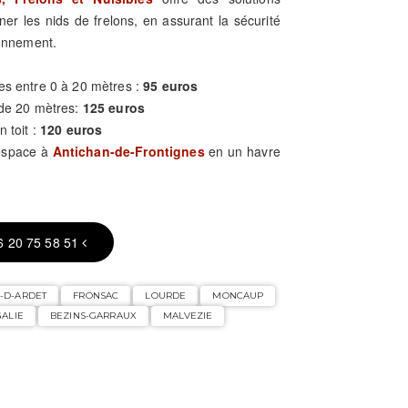
ner les nids de frelons, en assurant la sécurité
ronnement.
es entre 0 à 20 mètres :
95 euros
 de 20 mètres:
125 euros
n toit :
120 euros
 espace à
Antichan-de-Frontignes
en un havre
6 20 75 58 51
E-D-ARDET
FRONSAC
LOURDE
MONCAUP
ALIE
BEZINS-GARRAUX
MALVEZIE