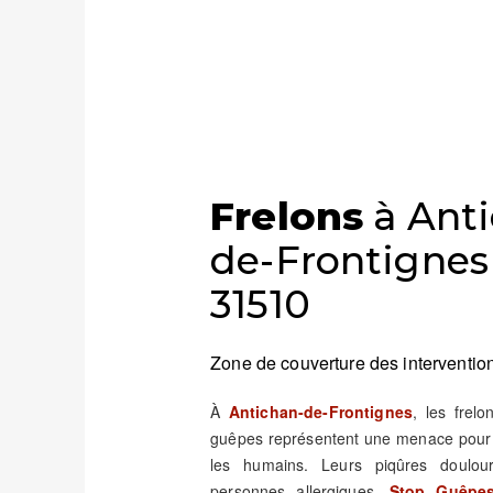
Frelons
à Anti
de-Frontignes 
31510
Zone de couverture des intervention
À
Antichan-de-Frontignes
, les frelo
guêpes représentent une menace pour la
les humains. Leurs piqûres doulou
personnes allergiques.
Stop Guêpes