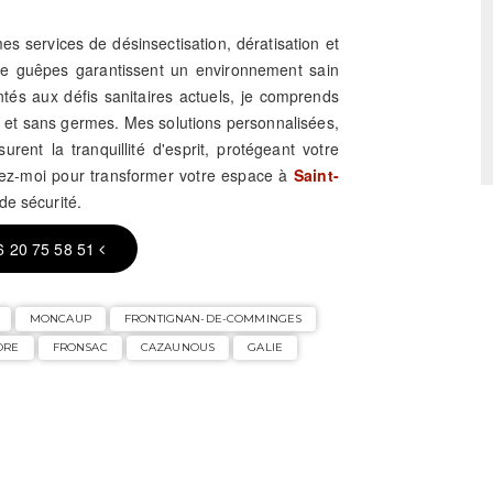
es services de désinsectisation, dératisation et
 de guêpes garantissent un environnement sain
ntés aux défis sanitaires actuels, je comprends
s et sans germes. Mes solutions personnalisées,
rent la tranquillité d'esprit, protégeant votre
tez-moi pour transformer votre espace à
Saint-
de sécurité.
6 20 75 58 51
MONCAUP
FRONTIGNAN-DE-COMMINGES
ORE
FRONSAC
CAZAUNOUS
GALIE