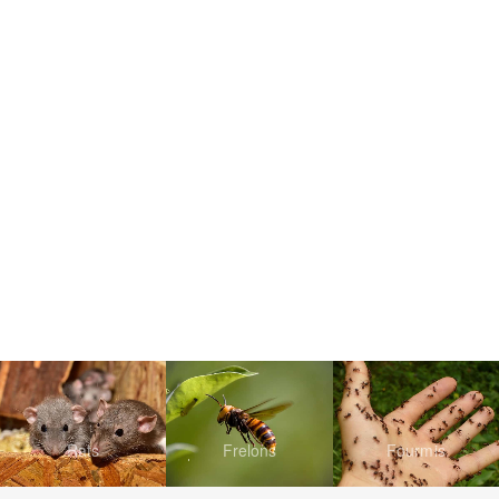
Rats
Frelons
Fourmis