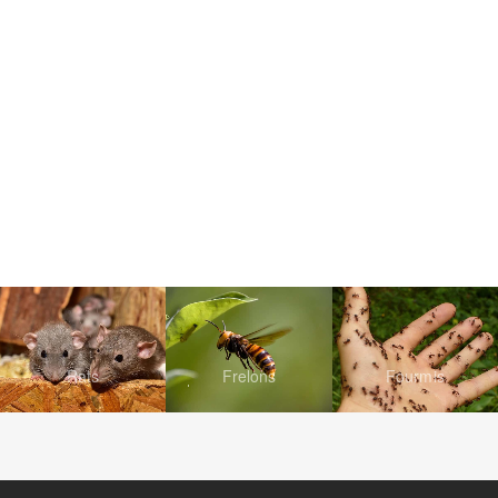
Rats
Frelons
Fourmis