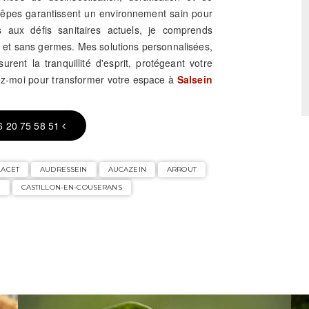
guêpes garantissent un environnement sain pour
s aux défis sanitaires actuels, je comprends
s et sans germes. Mes solutions personnalisées,
rent la tranquillité d'esprit, protégeant votre
tez-moi pour transformer votre espace à
Salsein
6 20 75 58 51
LACET
AUDRESSEIN
AUCAZEIN
ARROUT
U
CASTILLON-EN-COUSERANS