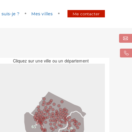
 suis-je ?
Mes villes
Me contacter
Cliquez sur une ville ou un département
31
65
09