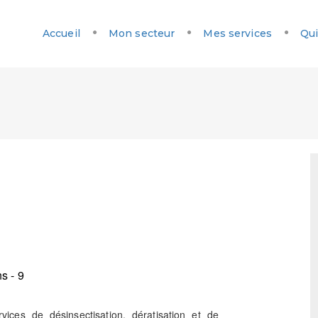
Accueil
Mon secteur
Mes services
Qui
s - 9
ices de désinsectisation, dératisation et de