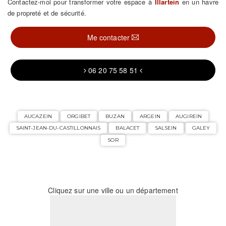
Contactez-moi pour transformer votre espace à
Illartein
en un havre
de propreté et de sécurité.
Me contacter
06 20 75 58 51
AUCAZEIN
ORGIBET
BUZAN
ARGEIN
AUGIREIN
SAINT-JEAN-DU-CASTILLONNAIS
BALACET
SALSEIN
GALEY
SOR
Cliquez sur une ville ou un département