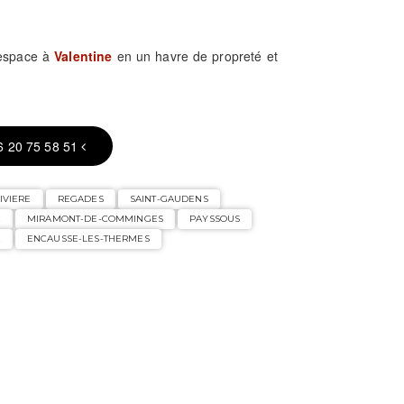
 espace à
Valentine
en un havre de propreté et
6 20 75 58 51
IVIERE
REGADES
SAINT-GAUDENS
E
MIRAMONT-DE-COMMINGES
PAYSSOUS
E
ENCAUSSE-LES-THERMES