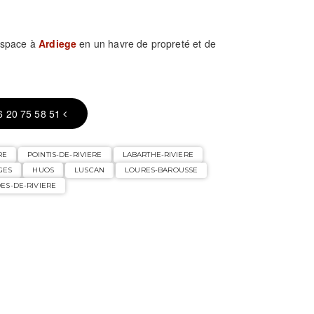
espace à
Ardiege
en un havre de propreté et de
6 20 75 58 51
RE
POINTIS-DE-RIVIERE
LABARTHE-RIVIERE
GES
HUOS
LUSCAN
LOURES-BAROUSSE
ES-DE-RIVIERE