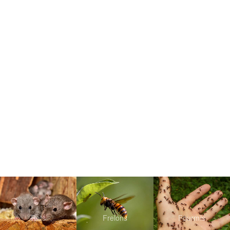
Rats
Frelons
Fourmis