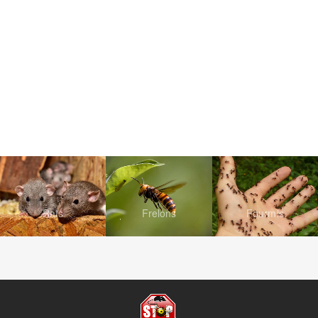
Rats
Frelons
Fourmis