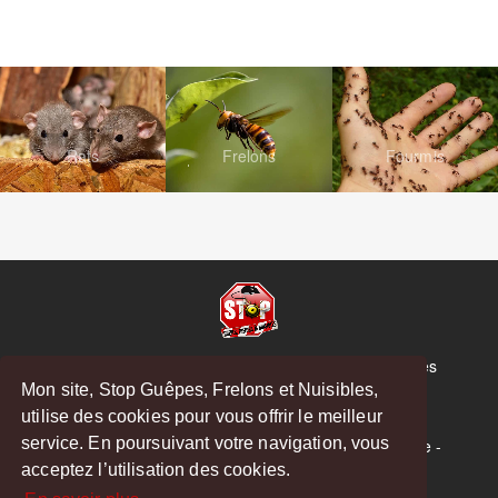
Rats
Frelons
Fourmis
© Copyright 2026 Stop Guêpes, Frelons et Nuisibles
Mon site, Stop Guêpes, Frelons et Nuisibles,
Mentions légales
utilise des cookies pour vous offrir le meilleur
Créé par
MattWeb
service. En poursuivant votre navigation, vous
Saint-Gaudens
-
Saint-Girons
-
Boulogne-sur-Gesse
-
acceptez l’utilisation des cookies.
Montréjeau