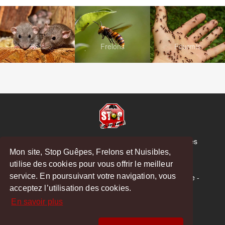
Rats
Frelons
Fourmis
© Copyright 2026 Stop Guêpes, Frelons et Nuisibles
Mon site, Stop Guêpes, Frelons et Nuisibles,
Mentions légales
utilise des cookies pour vous offrir le meilleur
Créé par
MattWeb
service. En poursuivant votre navigation, vous
Saint-Gaudens
-
Saint-Girons
-
Boulogne-sur-Gesse
-
acceptez l’utilisation des cookies.
Montréjeau
En savoir plus
Hoodspot