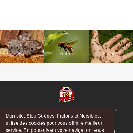
Rats
Frelons
Fourmis
© Copyright 2026 Stop Guêpes, Frelons et Nuisibles
Mon site, Stop Guêpes, Frelons et Nuisibles,
Mentions légales
utilise des cookies pour vous offrir le meilleur
Créé par
MattWeb
service. En poursuivant votre navigation, vous
Saint-Gaudens
-
Saint-Girons
-
Boulogne-sur-Gesse
-