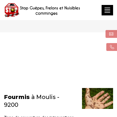
Togg
navig
Fourmis
à Moulis -
9200