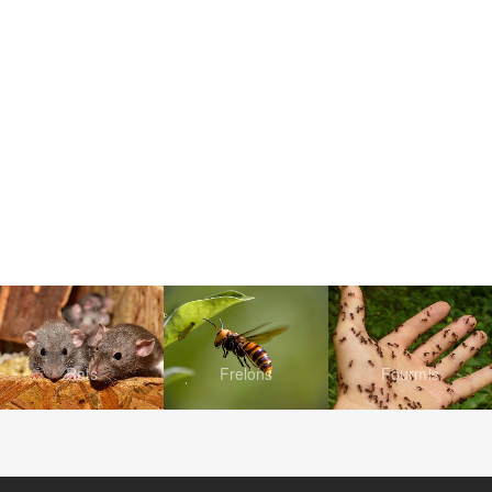
Rats
Frelons
Fourmis