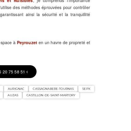
ns et Nuisibles
, je comprends l'importance
J'utilise des méthodes éprouvées pour contrôler
arantissant ainsi la sécurité et la tranquillité
 espace à
Peyrouzet
en un havre de propreté et
6 20 75 58 51
AURIGNAC
CASSAGNABERE-TOURNAS
SEPX
AUZAS
CASTILLON-DE-SAINT-MARTORY