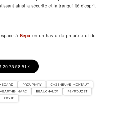
issant ainsi la sécurité et la tranquillité d'esprit
 espace à
Sepx
en un havre de propreté et de
6 20 75 58 51
-MEDARD
PROUPIARY
CAZENEUVE-MONTAUT
LABARTHE-INARD
BEAUCHALOT
PEYROUZET
LATOUE