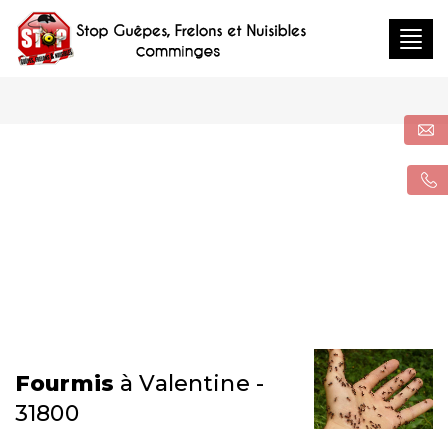
Togg
navig
Fourmis
à Valentine -
31800