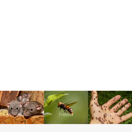
Rats
Frelons
Fourmis