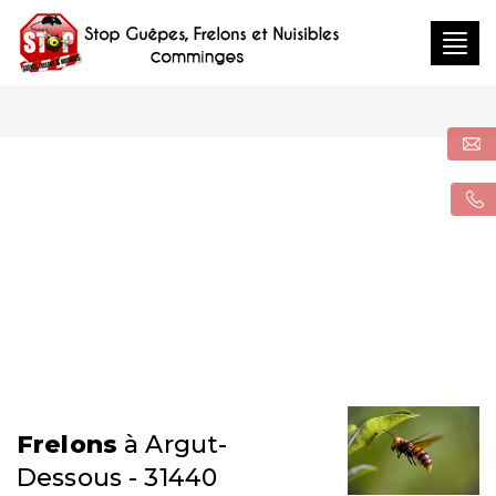
Togg
navig
Frelons
à Argut-
Dessous - 31440