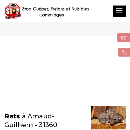
Togg
navig
Rats
à Arnaud-
Guilhem - 31360