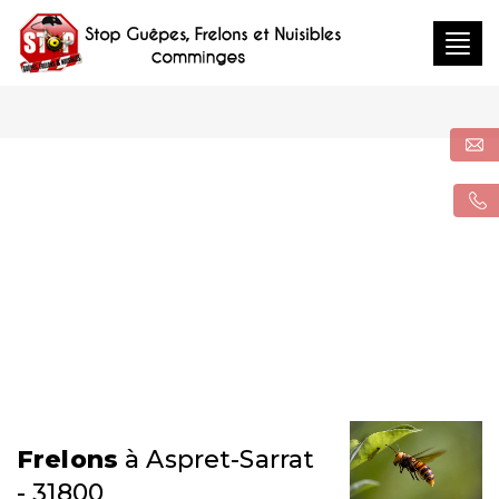
Togg
navig
Frelons
à Aspret-Sarrat
- 31800