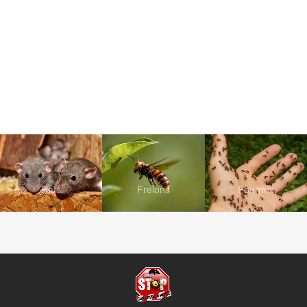
Rats
Frelons
Fourmis