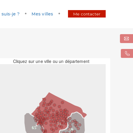
 suis-je ?
Mes villes
Me contacter
Cliquez sur une ville ou un département
31
65
09