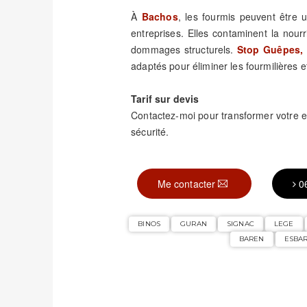
À
Bachos
, les fourmis peuvent être
entreprises. Elles contaminent la nour
dommages structurels.
Stop Guêpes, 
adaptés pour éliminer les fourmilières et
Tarif sur devis
Contactez-moi pour transformer votre
sécurité.
Me contacter
0
BINOS
GURAN
SIGNAC
LEGE
BAREN
ESBA