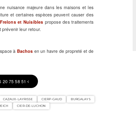
 une nuisance majeure dans les maisons et les
riture et certaines espèces peuvent causer des
Frelons et Nuisibles
propose des traitements
 prévenir leur retour.
 espace à
Bachos
en un havre de propreté et de
6 20 75 58 51
CAZAUX-LAYRISSE
CIERP-GAUD
BURGALAYS
REICH
CIER-DE-LUCHON