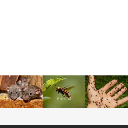
Rats
Frelons
Fourmis