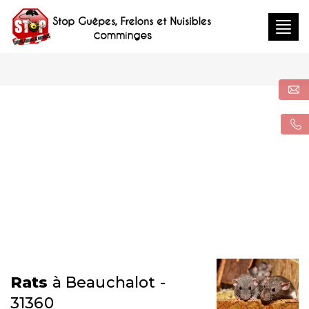
Togg
navig
Rats
à Beauchalot -
31360