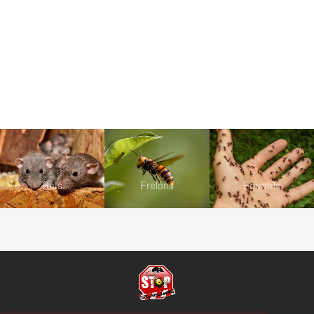
Rats
Frelons
Fourmis