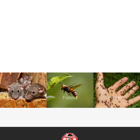
Rats
Frelons
Fourmis