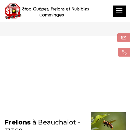
Togg
navig
Frelons
à Beauchalot -