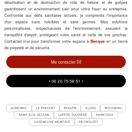
dératisation et de destruction de nids de frelons et de guêpes
garantissent un environnement sain pour votre foyer ou entreprise.
Confrontés aux défis sanitaires actuels, je comprends l'importance
d'un espace sans nuisibles et sans germes. Mes solutions
personnalisées, respectueuses de l'environnement, assurent la
tranquillité d'esprit, protégeant votre santé et celle de vos proches.
Contactez-moi pour transformer votre espace à
Benque
en un havre
de propreté et de sécurité.
Me contacter
06 20 75 58 51
AURIGNAC
LE-FRECHET
BOUZIN
AUZAS
BOUSSENS
SAINT-ELIX-SEGLAN
LAFFITE-TOUPIERE
MANCIOUX
CAZENEUVE-MONTAUT
PEYROUZET