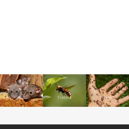
Rats
Frelons
Fourmis