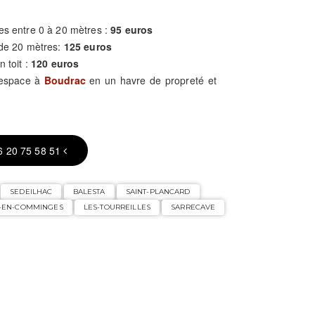
es entre 0 à 20 mètres :
95 euros
 de 20 mètres:
125 euros
n toit :
120 euros
 espace à
Boudrac
en un havre de propreté et
6 20 75 58 51
SEDEILHAC
BALESTA
SAINT-PLANCARD
P-EN-COMMINGES
LES-TOURREILLES
SARRECAVE