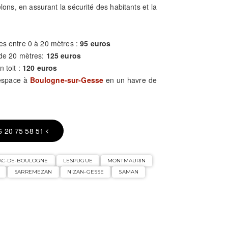
elons, en assurant la sécurité des habitants et la
es entre 0 à 20 mètres :
95 euros
 de 20 mètres:
125 euros
n toit :
120 euros
 espace à
Boulogne-sur-Gesse
en un havre de
6 20 75 58 51
AC-DE-BOULOGNE
LESPUGUE
MONTMAURIN
SARREMEZAN
NIZAN-GESSE
SAMAN