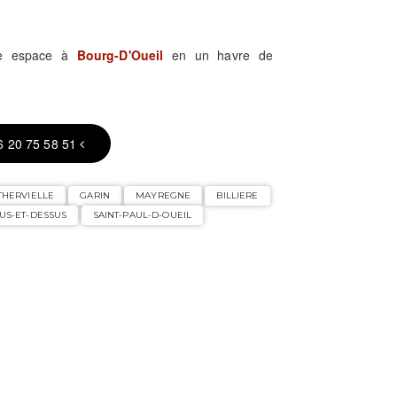
tre espace à
Bourg-D'Oueil
en un havre de
6 20 75 58 51
THERVIELLE
GARIN
MAYREGNE
BILLIERE
US-ET-DESSUS
SAINT-PAUL-D-OUEIL