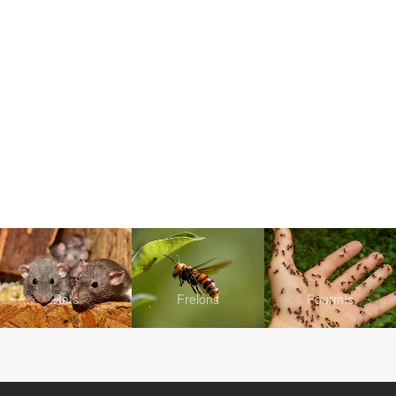
Rats
Frelons
Fourmis