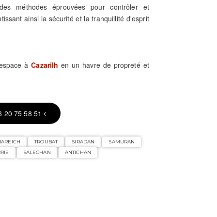
se des méthodes éprouvées pour contrôler et
issant ainsi la sécurité et la tranquillité d'esprit
e espace à
Cazarilh
en un havre de propreté et
6 20 75 58 51
BAREICH
TROUBAT
SIRADAN
SAMURAN
RIE
SALECHAN
ANTICHAN