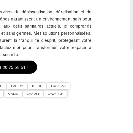
vices de désinsectisation, dératisation et de
guêpes garantissent un environnement sain pour
s aux défis sanitaires actuels, je comprends
s et sans germes. Mes solutions personnalisées,
rent la tranquillité d'esprit, protégeant votre
tactez-moi pour transformer votre espace à
 sécurité.
6 20 75 58 51
E
BAGIRY
THEBE
FRONSAC
GALIE
CHAUM
CAZARILH