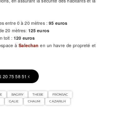
elons, en assurant la sécurité des habitants et la
es entre 0 à 20 mètres :
95 euros
 de 20 mètres:
125 euros
n toit :
120 euros
 espace à
Salechan
en un havre de propreté et
6 20 75 58 51
E
BAGIRY
THEBE
FRONSAC
GALIE
CHAUM
CAZARILH