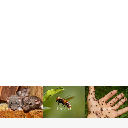
Rats
Frelons
Fourmis