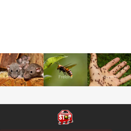
Rats
Frelons
Fourmis