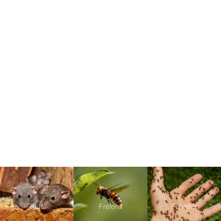
Rats
Frelons
Fourmis