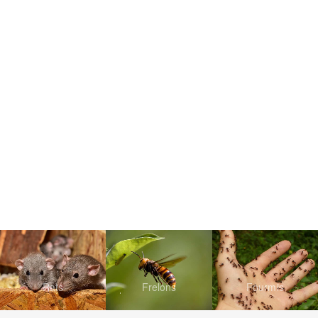
Rats
Frelons
Fourmis