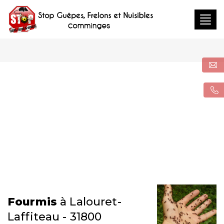
Togg
navig
Fourmis
à Lalouret-
Laffiteau - 31800