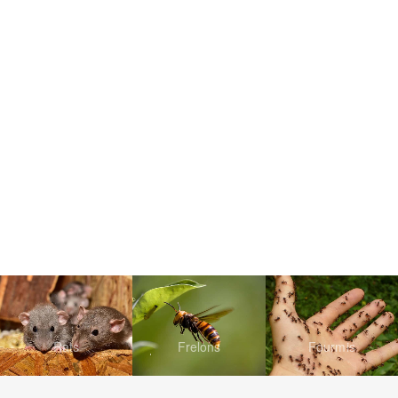
Rats
Frelons
Fourmis