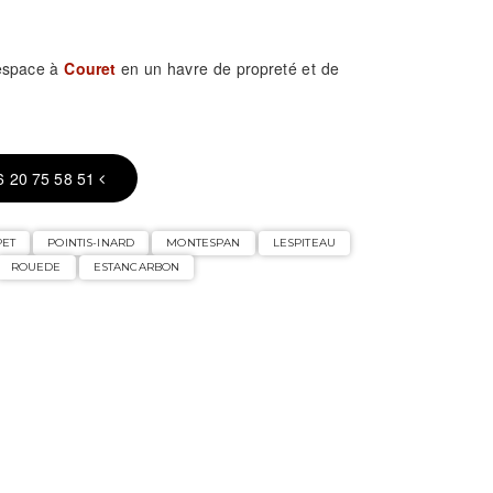
 espace à
Couret
en un havre de propreté et de
6 20 75 58 51
PET
POINTIS-INARD
MONTESPAN
LESPITEAU
ROUEDE
ESTANCARBON